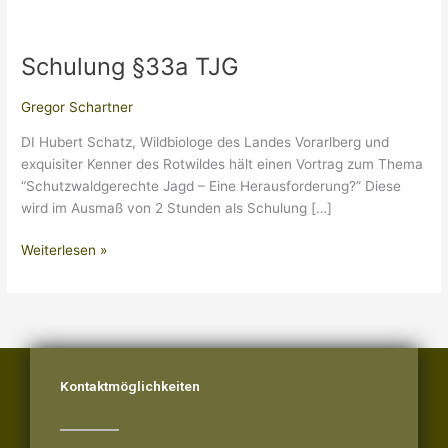
Schulung §33a TJG
Schulung
§33a
TJG
Gregor Schartner
DI Hubert Schatz, Wildbiologe des Landes Vorarlberg und
exquisiter Kenner des Rotwildes hält einen Vortrag zum Thema
“Schutzwaldgerechte Jagd – Eine Herausforderung?” Diese
wird im Ausmaß von 2 Stunden als Schulung […]
Weiterlesen »
Kontaktmöglichkeiten