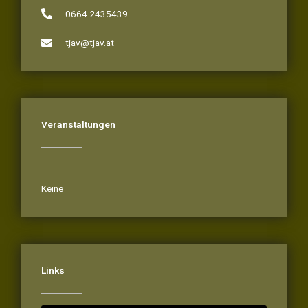
0664 2435439
tjav@tjav.at
Veranstaltungen
Veranstaltungen
Keine
Links