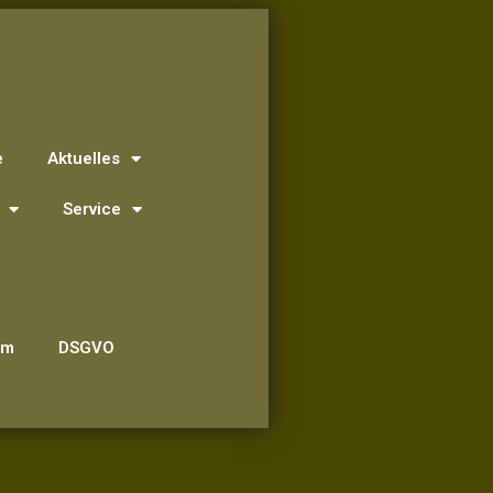
e
Aktuelles
Service
um
DSGVO