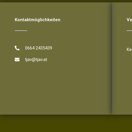
Kontaktmöglichkeiten
Ve
Ve
0664 2435439
Ke
tjav@tjav.at