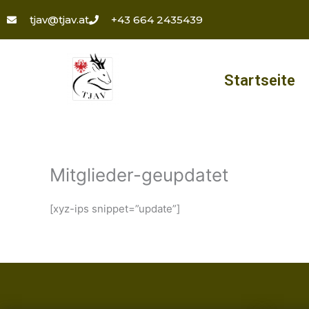
Zum
tjav@tjav.at
+43 664 2435439
Inhalt
springen
Startseite
Mitglieder-geupdatet
[xyz-ips snippet=”update”]