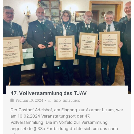
47. Vollversammlung des TJAV
Februar 10, 2024
Info
,
Innsbruck
•
Der Gasthof Adelshof, am Eingang zur Axamer Lizum, war
am 10.02.2024 Veranstaltungsort der 47.
Vollversammlung. Die im Vorfeld zur Versammlung
angesetzte § 33a Fortbildung drehte sich um das nach