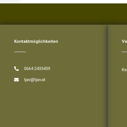
Kontaktmöglichkeiten
Ve
Ve
0664 2435439
Ke
tjav@tjav.at