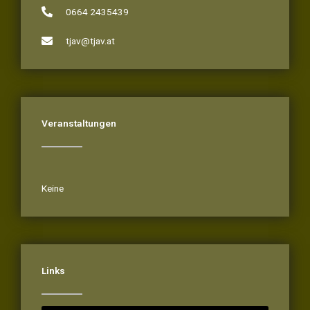
0664 2435439
tjav@tjav.at
Veranstaltungen
Veranstaltungen
Keine
Links