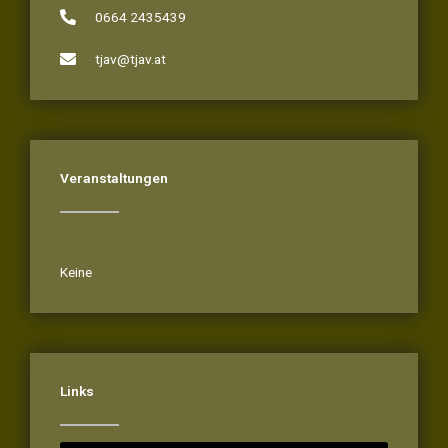
0664 2435439
tjav@tjav.at
Veranstaltungen
Veranstaltungen
Keine
Links