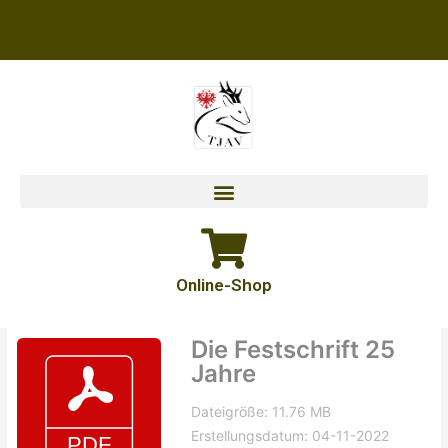
Zum
Inhalt
springen
Online-Shop
Die Festschrift 25
Jahre
Dateigröße: 11.76 MB
Erstellungsdatum: 04-11-2022