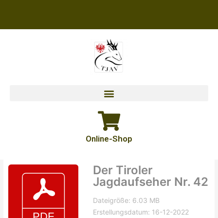
Zum
Inhalt
springen
Online-Shop
Der Tiroler
Jagdaufseher Nr. 42
Dateigröße: 6.03 MB
Erstellungsdatum: 16-12-2022