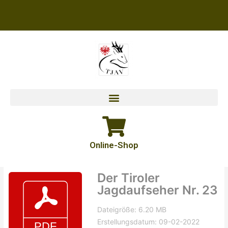
Zum
Inhalt
springen
Online-Shop
Der Tiroler
Jagdaufseher Nr. 23
Dateigröße: 6.20 MB
Erstellungsdatum: 09-02-2022