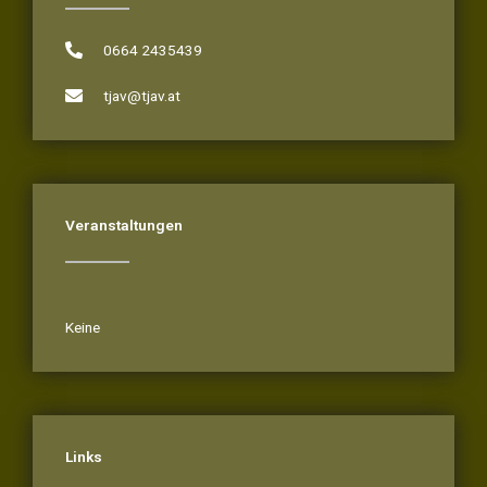
0664 2435439
tjav@tjav.at
Veranstaltungen
Veranstaltungen
Keine
Links