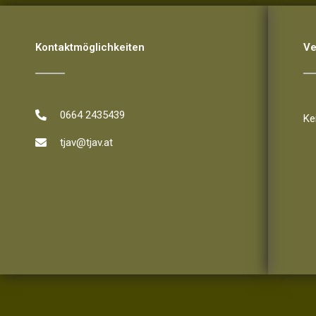
Kontaktmöglichkeiten
Ve
Ve
0664 2435439
Ke
tjav@tjav.at