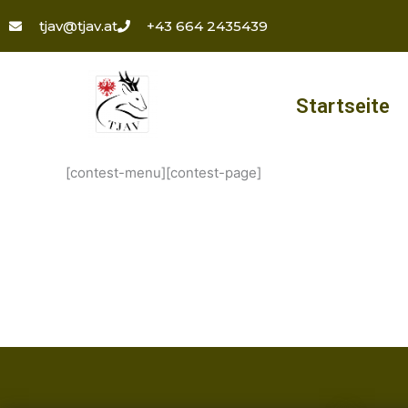
Zum
tjav@tjav.at
+43 664 2435439
Inhalt
springen
Startseite
[contest-menu][contest-page]