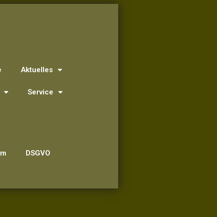
e
Aktuelles
Service
um
DSGVO