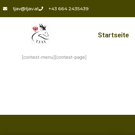
Zum
tjav@tjav.at
+43 664 2435439
Inhalt
springen
Startseite
[contest-menu][contest-page]