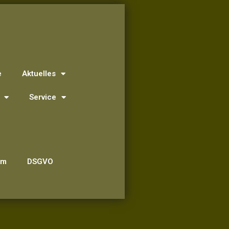
e
Aktuelles
Service
um
DSGVO