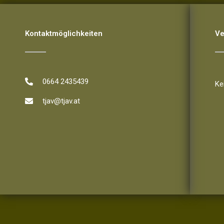
Kontaktmöglichkeiten
Ve
Ve
0664 2435439
Ke
tjav@tjav.at