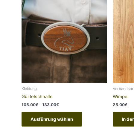
Dieses
105.00€
Produkt
bis
weist
133.00€
mehrere
Varianten
auf.
Die
Optionen
können
auf
der
Produktseite
gewählt
Kleidung
Verbandsart
werden
Gürtelschnalle
Wimpel
105.00
€
–
133.00
€
25.00
€
Ausführung wählen
In de