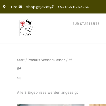
Zum
Tirol
shop@tjav.at
+43 664 8243236
Inhalt
springen
ZUR STARTSEITE
Start
/ Produkt-Versandklassen / 5€
5€
5€
Alle 3 Ergebnisse werden angezeigt
Preisspanne: