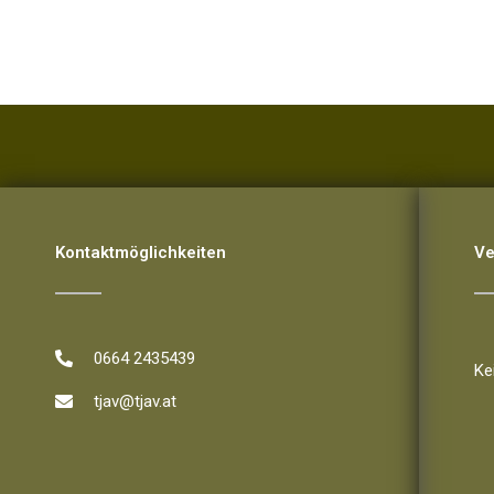
Kontaktmöglichkeiten
Ve
V
0664 2435439
Ke
tjav@tjav.at